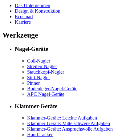
Das Unternehmen
Design & Konstruktion
Ecosmart
Karriere
Werkzeuge
Nagel-Geräte
Coil-Nagler
Streifen-Nagler
Stauchkopf-Nagler
Stift-Nagler
Pinner
Bodenleger-Nagel-Geräte
APC Nagel-Geräte
Klammer-Geräte
Klammer-Geräte: Leichte Aufgaben
Klammer-Geräte: Mittelschwere Aufgaben
Klammer-Geräte: Anspruchsvolle Aufgaben
Hand-Tacker