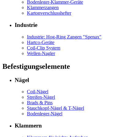
Bodenleger-Klammer-Geräte
Klammerzangen
Kartonverschlusshefter
Industrie
Industrie: Hog-Ring Zangen "Spenax"
Hartco-Geräte
Coil-Clip System
Wellen-Nagler
Befestigungselemente
Nägel
Coil-Nägel
Streifen-Nägel
Brads & Pins
Stauchkopf-Nägel & T-Nägel
Bodenleger-Nägel
Klammern