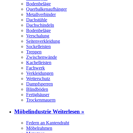
Bodenbeläge
Querbalkenaufhänger
Metallverbinder
Dachstühle
Dachschindeln
Bodenbeläge
Verschalung
Seitenverkleidung
Sockelleisten
Treppen
Zwischenwände
Kachelleisten
Fachwerk
Verkleidungen
Wetterschutz
Dampfsperren
Blindböden
Fertighäuser
Trockenmauern
Möbelindustrie
Weiterlesen »
Federn an Kantendraht
Möbelrahmen