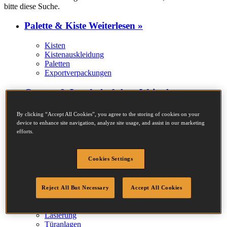
bitte diese Suche.
Palette & Kiste
Weiterlesen »
Kisten
Kistenauskleidung
Paletten
Exportverpackungen
Garten- & Landschaftsbau
Weiterlesen »
Wire Fencing
By clicking “Accept All Cookies”, you agree to the storing of cookies on your
Schuppen
device to enhance site navigation, analyze site usage, and assist in our marketing
Zaunpaneele
efforts.
Gitter
Baugewerbe
Weiterlesen »
Cookies Settings
Zargen
Rundstabverzierung
Reject All But Necessary
Accept All Cookies
Teppichunterlagen
Detailarbeit
Lasierung
Türanlagen