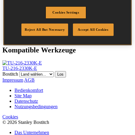
Durchmesser
0.6 mm
Kopf
0.6 mm
Cookies Settings
Länge
25 mm
Beschichtung
Stanox
Reject All But Necessary
Accept All Cookies
Menge/Karton
10000
Kompatible Werkzeuge
TU-216-2330K-E
Bostitch
Los
Impressum
AGB
Bedienkomfort
Site Map
Datenschutz
Nutzungsbedingungen
Cookies
© 2026 Stanley Bostitch
Das Unternehmen