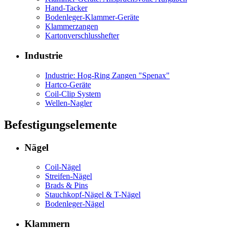
Hand-Tacker
Bodenleger-Klammer-Geräte
Klammerzangen
Kartonverschlusshefter
Industrie
Industrie: Hog-Ring Zangen "Spenax"
Hartco-Geräte
Coil-Clip System
Wellen-Nagler
Befestigungselemente
Nägel
Coil-Nägel
Streifen-Nägel
Brads & Pins
Stauchkopf-Nägel & T-Nägel
Bodenleger-Nägel
Klammern