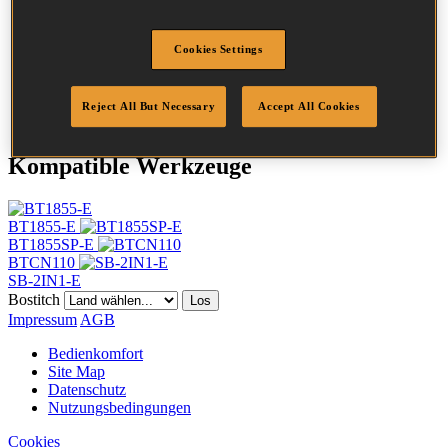
Durchmesser
1.25 mm
Kopf
2 mm
Cookies Settings
Länge
30 mm
Beschichtung
Braun
Menge/Karton
1000
Reject All But Necessary
Accept All Cookies
Kompatible Werkzeuge
BT1855-E
BT1855SP-E
BTCN110
SB-2IN1-E
Bostitch
Los
Impressum
AGB
Bedienkomfort
Site Map
Datenschutz
Nutzungsbedingungen
Cookies