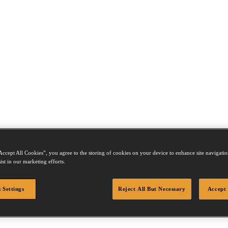
Accept All Cookies”, you agree to the storing of cookies on your device to enhance site navigation
ist in our marketing efforts.
0SS
 Settings
Reject All But Necessary
Accept 