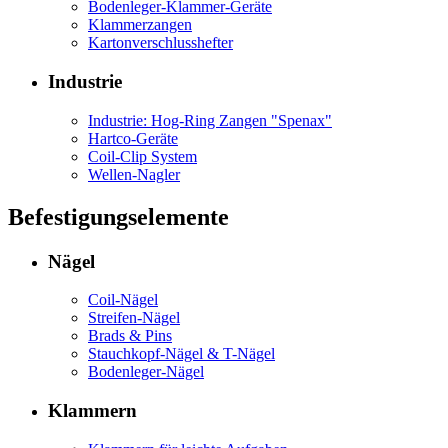
Bodenleger-Klammer-Geräte
Klammerzangen
Kartonverschlusshefter
Industrie
Industrie: Hog-Ring Zangen "Spenax"
Hartco-Geräte
Coil-Clip System
Wellen-Nagler
Befestigungselemente
Nägel
Coil-Nägel
Streifen-Nägel
Brads & Pins
Stauchkopf-Nägel & T-Nägel
Bodenleger-Nägel
Klammern