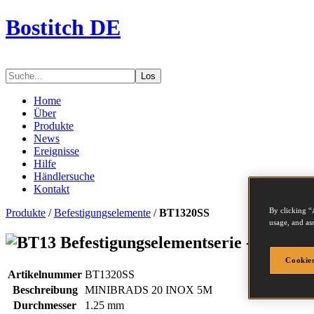
Bostitch DE
Los
Home
Über
Produkte
News
Ereignisse
Hilfe
Händlersuche
Kontakt
By clicking “
Produkte
/
Befestigungselemente
/
BT1320SS
usage, and ass
Befestigungselementserie - BT132
Cookies
Artikelnummer
BT1320SS
Beschreibung
MINIBRADS 20 INOX 5M
Durchmesser
1.25 mm