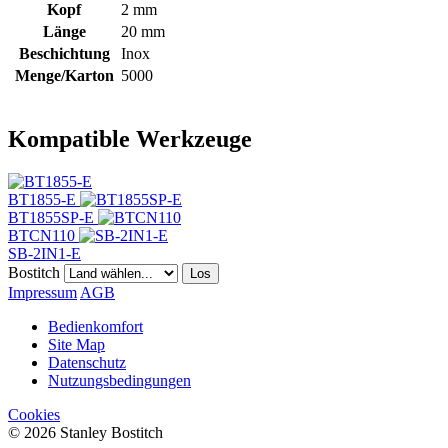
Kopf
2 mm
Länge
20 mm
Beschichtung
Inox
Menge/Karton
5000
Kompatible Werkzeuge
BT1855-E
BT1855SP-E
BTCN110
SB-2IN1-E
Bostitch
Los
Impressum
AGB
Bedienkomfort
Site Map
Datenschutz
Nutzungsbedingungen
Cookies
© 2026 Stanley Bostitch