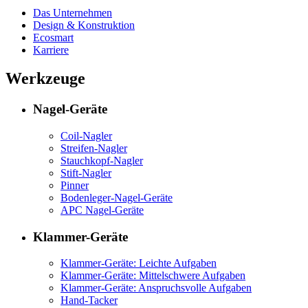
Das Unternehmen
Design & Konstruktion
Ecosmart
Karriere
Werkzeuge
Nagel-Geräte
Coil-Nagler
Streifen-Nagler
Stauchkopf-Nagler
Stift-Nagler
Pinner
Bodenleger-Nagel-Geräte
APC Nagel-Geräte
Klammer-Geräte
Klammer-Geräte: Leichte Aufgaben
Klammer-Geräte: Mittelschwere Aufgaben
Klammer-Geräte: Anspruchsvolle Aufgaben
Hand-Tacker