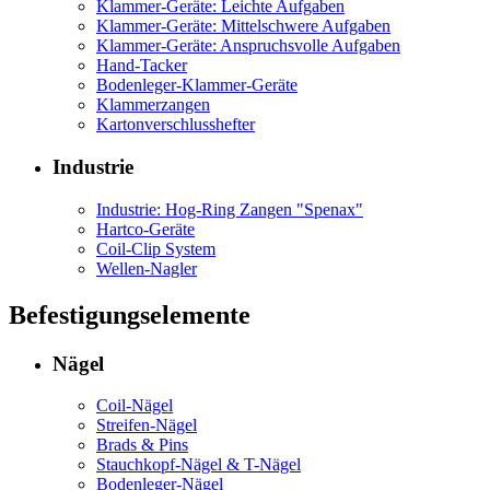
Klammer-Geräte: Leichte Aufgaben
Klammer-Geräte: Mittelschwere Aufgaben
Klammer-Geräte: Anspruchsvolle Aufgaben
Hand-Tacker
Bodenleger-Klammer-Geräte
Klammerzangen
Kartonverschlusshefter
Industrie
Industrie: Hog-Ring Zangen "Spenax"
Hartco-Geräte
Coil-Clip System
Wellen-Nagler
Befestigungselemente
Nägel
Coil-Nägel
Streifen-Nägel
Brads & Pins
Stauchkopf-Nägel & T-Nägel
Bodenleger-Nägel