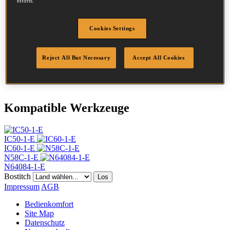
efforts.
Durchmesser
2.03 mm
Kopf
4.5 mm
Cookies Settings
Länge
30 mm
Profil
Ring
Beschichtung
GAL8
Reject All But Necessary
Accept All Cookies
Spitzenprofil
Flache Spitze
Menge/Karton
28000
Kompatible Werkzeuge
IC50-1-E
IC60-1-E
N58C-1-E
N64084-1-E
Bostitch
Los
Impressum
AGB
Bedienkomfort
Site Map
Datenschutz