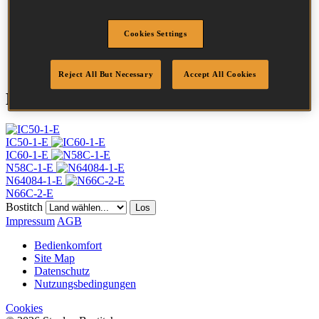
Länge
32 mm
Profil
Ring
Cookies Settings
Menge/Karton
28000
DoP
DOP-EU_20_RRB
Reject All But Necessary
Accept All Cookies
Kompatible Werkzeuge
IC50-1-E
IC60-1-E
N58C-1-E
N64084-1-E
N66C-2-E
Bostitch
Los
Impressum
AGB
Bedienkomfort
Site Map
Datenschutz
Nutzungsbedingungen
Cookies