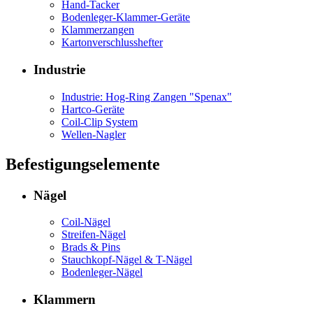
Hand-Tacker
Bodenleger-Klammer-Geräte
Klammerzangen
Kartonverschlusshefter
Industrie
Industrie: Hog-Ring Zangen "Spenax"
Hartco-Geräte
Coil-Clip System
Wellen-Nagler
Befestigungselemente
Nägel
Coil-Nägel
Streifen-Nägel
Brads & Pins
Stauchkopf-Nägel & T-Nägel
Bodenleger-Nägel
Klammern