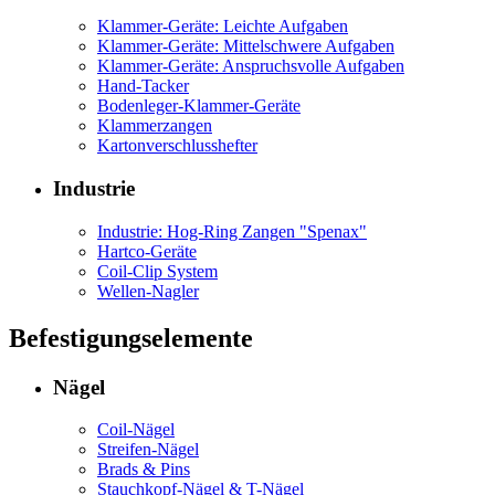
Klammer-Geräte: Leichte Aufgaben
Klammer-Geräte: Mittelschwere Aufgaben
Klammer-Geräte: Anspruchsvolle Aufgaben
Hand-Tacker
Bodenleger-Klammer-Geräte
Klammerzangen
Kartonverschlusshefter
Industrie
Industrie: Hog-Ring Zangen "Spenax"
Hartco-Geräte
Coil-Clip System
Wellen-Nagler
Befestigungselemente
Nägel
Coil-Nägel
Streifen-Nägel
Brads & Pins
Stauchkopf-Nägel & T-Nägel