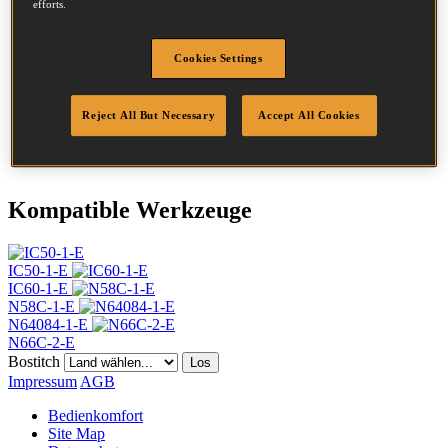
efforts.
Durchmesser
2.03 mm
Kopf
4.5 mm
Länge
40 mm
Cookies Settings
Profil
Ring
Beschichtung
GAL8
Reject All But Necessary
Accept All Cookies
Spitzenprofil
Flache Spitze
Menge/Karton
24000
Kompatible Werkzeuge
IC50-1-E
IC60-1-E
N58C-1-E
N64084-1-E
N66C-2-E
Bostitch
Los
Impressum
AGB
Bedienkomfort
Site Map