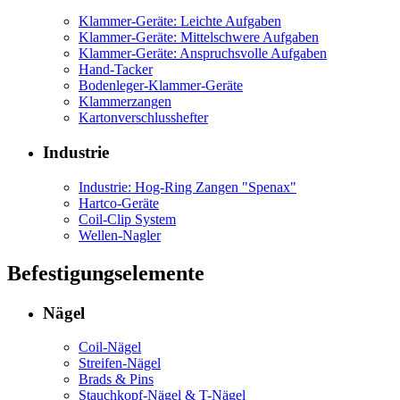
Klammer-Geräte: Leichte Aufgaben
Klammer-Geräte: Mittelschwere Aufgaben
Klammer-Geräte: Anspruchsvolle Aufgaben
Hand-Tacker
Bodenleger-Klammer-Geräte
Klammerzangen
Kartonverschlusshefter
Industrie
Industrie: Hog-Ring Zangen "Spenax"
Hartco-Geräte
Coil-Clip System
Wellen-Nagler
Befestigungselemente
Nägel
Coil-Nägel
Streifen-Nägel
Brads & Pins
Stauchkopf-Nägel & T-Nägel