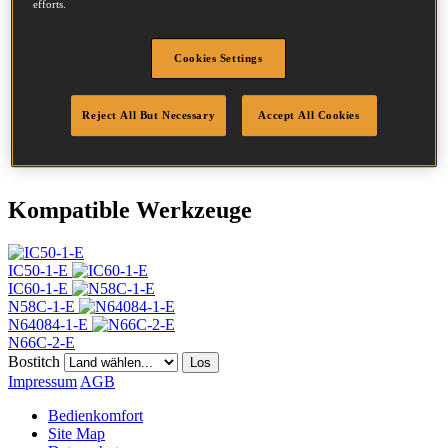
efforts.
Durchmesser
2.03 mm
Kopf
4.5 mm
Länge
32 mm
Cookies Settings
Profil
Ring
Beschichtung
Edelstahl
Reject All But Necessary
Accept All Cookies
Menge/Karton
10500
DoP
DOP-EU_20_RRSS
Kompatible Werkzeuge
IC50-1-E
IC60-1-E
N58C-1-E
N64084-1-E
N66C-2-E
Bostitch
Los
Impressum
AGB
Bedienkomfort
Site Map