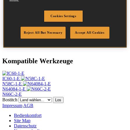
efforts.
Durchmesser
2.3 mm
Kopf
4.5 mm
Cookies Settings
Länge
55 mm
Profil
Ring
Beschichtung
GAL8
Reject All But Necessary
Accept All Cookies
Menge/Karton
13200
DoP
DOP-EU_23_RRG8
Kompatible Werkzeuge
IC60-1-E
N58C-1-E
N64084-1-E
N66C-2-E
Bostitch
Los
Impressum
AGB
Bedienkomfort
Site Map
Datenschutz