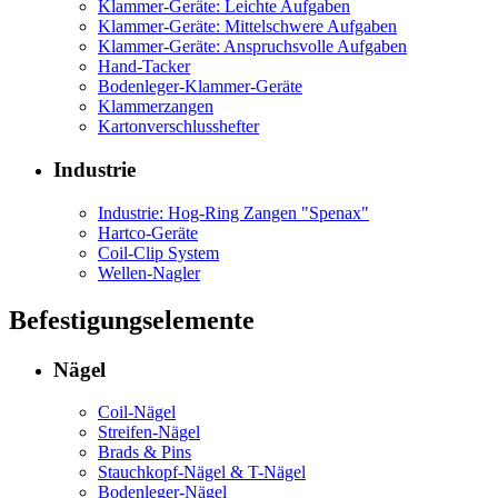
Klammer-Geräte: Leichte Aufgaben
Klammer-Geräte: Mittelschwere Aufgaben
Klammer-Geräte: Anspruchsvolle Aufgaben
Hand-Tacker
Bodenleger-Klammer-Geräte
Klammerzangen
Kartonverschlusshefter
Industrie
Industrie: Hog-Ring Zangen "Spenax"
Hartco-Geräte
Coil-Clip System
Wellen-Nagler
Befestigungselemente
Nägel
Coil-Nägel
Streifen-Nägel
Brads & Pins
Stauchkopf-Nägel & T-Nägel
Bodenleger-Nägel