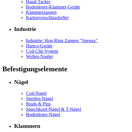
Hand-Tacker
Bodenleger-Klammer-Geräte
Klammerzangen
Kartonverschlusshefter
Industrie
Industrie: Hog-Ring Zangen "Spenax"
Hartco-Geräte
Coil-Clip System
Wellen-Nagler
Befestigungselemente
Nägel
Coil-Nägel
Streifen-Nägel
Brads & Pins
Stauchkopf-Nägel & T-Nägel
Bodenleger-Nägel
Klammern