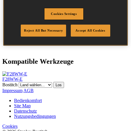
Durchmesser
2.8 mm
Kopf
7.5 mm
Cookies Settings
Länge
60 mm
Profil
Glatt
Beschichtung
Blank
Reject All But Necessary
Accept All Cookies
Menge/Karton
2000
DoP
DOP-EU_28_NPB
Kompatible Werkzeuge
F28WW-E
Bostitch
Los
Impressum
AGB
Bedienkomfort
Site Map
Datenschutz
Nutzungsbedingungen
Cookies