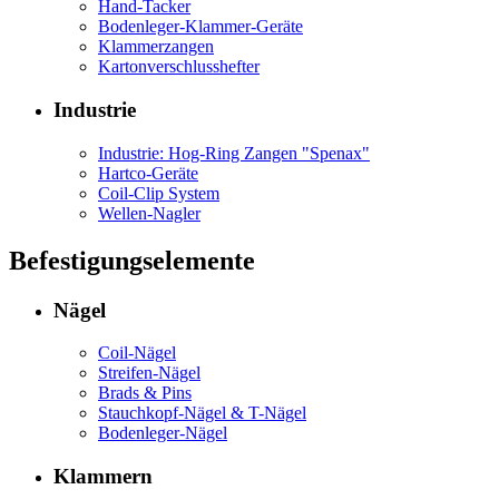
Hand-Tacker
Bodenleger-Klammer-Geräte
Klammerzangen
Kartonverschlusshefter
Industrie
Industrie: Hog-Ring Zangen "Spenax"
Hartco-Geräte
Coil-Clip System
Wellen-Nagler
Befestigungselemente
Nägel
Coil-Nägel
Streifen-Nägel
Brads & Pins
Stauchkopf-Nägel & T-Nägel
Bodenleger-Nägel
Klammern