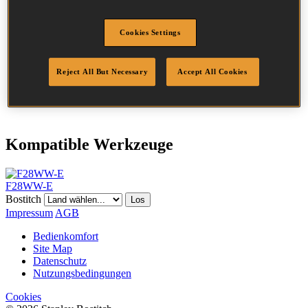
Durchmesser
3.1 mm
Kopf
7.5 mm
Cookies Settings
Länge
90 mm
Profil
Glatt
Beschichtung
GAL8
Reject All But Necessary
Accept All Cookies
Menge/Karton
2000
DoP
DOP-EU_31_NPG8
Kompatible Werkzeuge
F28WW-E
Bostitch
Los
Impressum
AGB
Bedienkomfort
Site Map
Datenschutz
Nutzungsbedingungen
Cookies