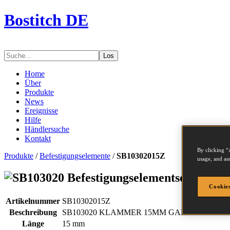
Bostitch DE
Los
Home
Über
Produkte
News
Ereignisse
Hilfe
Händlersuche
Kontakt
By clicking “
Produkte
/
Befestigungselemente
/
SB10302015Z
usage, and ass
Befestigungselementserie - S
Cookies
Artikelnummer
SB10302015Z
Beschreibung
SB103020 KLAMMER 15MM GALV 2.5M
Länge
15 mm