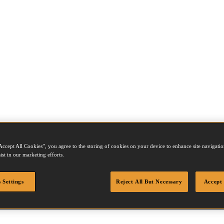
Accept All Cookies”, you agree to the storing of cookies on your device to enhance site navigation
ist in our marketing efforts.
B10302015Z
 Settings
Reject All But Necessary
Accept 