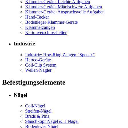
Klammer-Geräte: Leichte Aufgaben
Klammer-Geräte: Mittelschwere Aufgaben
Klammer-Geräte: Anspruchsvolle Aufgaben
Hand-Tacker
Bodenleger-Klammer-Geräte
Klammerzangen
Kartonverschlusshefter
Industrie
Industrie: Hog-Ring Zangen "Spenax"
Hartco-Geräte
Coil-Clip System
Wellen-Nagler
Befestigungselemente
Nägel
Coil-Nägel
Streifen-Nägel
Brads & Pins
Stauchkopf-Nägel & T-Nägel
Bodenleger-Nägel