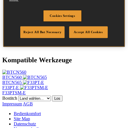
efforts.
Durchmesser
2.8 mm
Kopf
7.1 mm
Cookies Settings
Länge
70 mm
Profil
Eben
Beschichtung
Blank
Reject All But Necessary
Accept All Cookies
Menge/Karton
2200
DoP
DOP-EU_28_NPB
Kompatible Werkzeuge
BTCN560
BTCN565
F33PT-E
F33PTSM-E
Bostitch
Los
Impressum
AGB
Bedienkomfort
Site Map
Datenschutz