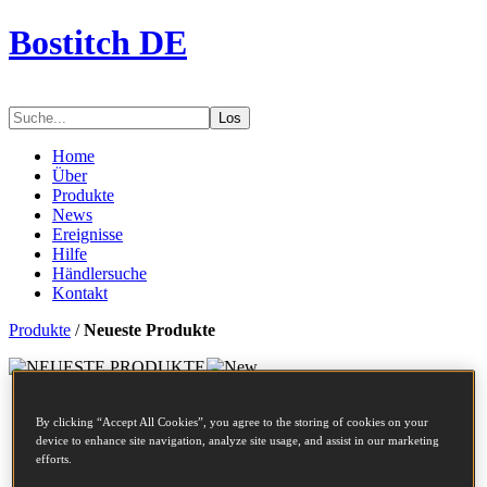
Bostitch DE
Los
Home
Über
Produkte
News
Ereignisse
Hilfe
Händlersuche
Kontakt
Produkte
/
Neueste Produkte
By clicking “Accept All Cookies”, you agree to the storing of cookies on your
device to enhance site navigation, analyze site usage, and assist in our marketing
efforts.