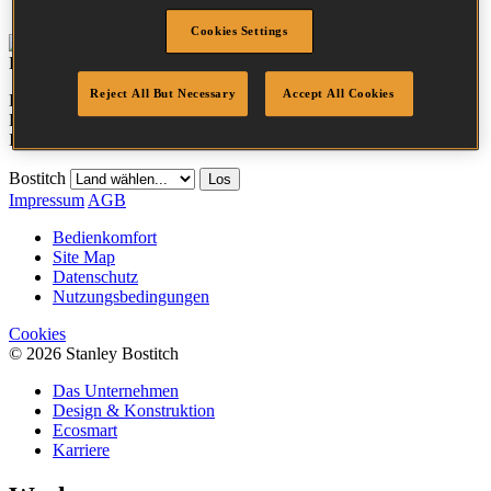
Cookies Settings
Reject All But Necessary
Accept All Cookies
Diese Produkte sind die neuesten Ergänzungen im Bereich
BOSTITCH. Klicken Sie auf eins der Produkte für weitere
Informationen oder
finden Sie Ihren nächsten Fachhändler
.
Bostitch
Los
Impressum
AGB
Bedienkomfort
Site Map
Datenschutz
Nutzungsbedingungen
Cookies
© 2026 Stanley Bostitch
Das Unternehmen
Design & Konstruktion
Ecosmart
Karriere