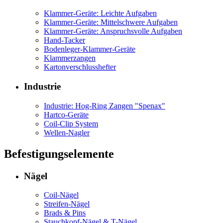
Klammer-Geräte: Leichte Aufgaben
Klammer-Geräte: Mittelschwere Aufgaben
Klammer-Geräte: Anspruchsvolle Aufgaben
Hand-Tacker
Bodenleger-Klammer-Geräte
Klammerzangen
Kartonverschlusshefter
Industrie
Industrie: Hog-Ring Zangen "Spenax"
Hartco-Geräte
Coil-Clip System
Wellen-Nagler
Befestigungselemente
Nägel
Coil-Nägel
Streifen-Nägel
Brads & Pins
Stauchkopf-Nägel & T-Nägel