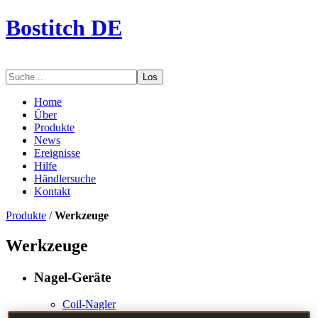
Bostitch DE
Los
Home
Über
Produkte
News
Ereignisse
Hilfe
Händlersuche
Kontakt
Produkte
/
Werkzeuge
Werkzeuge
Nagel-Geräte
Coil-Nagler
Streifen-Nagler