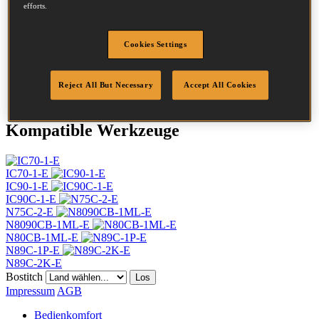
Kopf
7.2 mm
efforts.
Länge
50 mm
Profil
Glatt
Cookies Settings
Beschichtung
Blank
Menge/Karton
9900
DoP
DOP-EU_25_RPB
Reject All But Necessary
Accept All Cookies
Kompatible Werkzeuge
IC70-1-E
IC90-1-E
IC90C-1-E
N75C-2-E
N8090CB-1ML-E
N80CB-1ML-E
N89C-1P-E
N89C-2K-E
Bostitch
Los
Impressum
AGB
Bedienkomfort