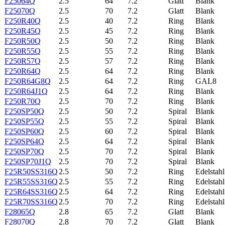
F25064Q
2.5
64
7.2
Glatt
Blank
F25070Q
2.5
70
7.2
Glatt
Blank
F250R40Q
2.5
40
7.2
Ring
Blank
F250R45Q
2.5
45
7.2
Ring
Blank
F250R50Q
2.5
50
7.2
Ring
Blank
F250R55Q
2.5
55
7.2
Ring
Blank
F250R57Q
2.5
57
7.2
Ring
Blank
F250R64Q
2.5
64
7.2
Ring
Blank
F250R64G8Q
2.5
64
7.2
Ring
GAL8
F250R64J1Q
2.5
64
7.2
Ring
Blank
F250R70Q
2.5
70
7.2
Ring
Blank
F250SP50Q
2.5
50
7.2
Spiral
Blank
F250SP55Q
2.5
55
7.2
Spiral
Blank
F250SP60Q
2.5
60
7.2
Spiral
Blank
F250SP64Q
2.5
64
7.2
Spiral
Blank
F250SP70Q
2.5
70
7.2
Spiral
Blank
F250SP70J1Q
2.5
70
7.2
Spiral
Blank
F25R50SS316Q
2.5
50
7.2
Ring
Edelstahl
F25R55SS316Q
2.5
55
7.2
Ring
Edelstahl
F25R64SS316Q
2.5
64
7.2
Ring
Edelstahl
F25R70SS316Q
2.5
70
7.2
Ring
Edelstahl
F28065Q
2.8
65
7.2
Glatt
Blank
F28070Q
2.8
70
7.2
Glatt
Blank