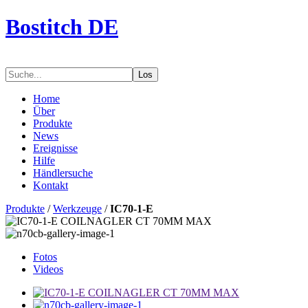
Bostitch DE
Los
Home
Über
Produkte
News
Ereignisse
Hilfe
Händlersuche
Kontakt
Produkte
/
Werkzeuge
/
IC70-1-E
Fotos
Videos