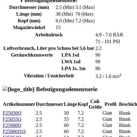
F Befestigungselementserie:
Durchmesser (mm)
2.5 (Min)
3.1 (Max)
Länge (mm)
38 (Min)
70 (Max)
Kopf (mm)
6.0 (Min)
7.2 (Max)
Magazinwinkel
15
Arbeitsdruck
4.9 - 7.0 BAR
71 - 101 PSI
Luftverbrauch, Liter pro Schuss bei 5,6 bar
2.2
Geräuschkennwerte
LPA 1sd
90
LWA 1sd
99
LPA 1s, 1m
86
2
Vibration / Unsicherheit
3.2 / 1.6 m/s
Befestigungselementserie
Coil-
Artikelnummer
Durchmesser
Länge
Kopf
Profil
Beschic
Größe
F25050Q
2.5
50
7.2
Glatt
Blank
F25055Q
2.5
55
7.2
Glatt
Blank
F25060Q
2.5
60
7.2
Glatt
Blank
F25060J1Q
2.5
60
7.2
Glatt
Blank