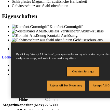
Schlagfestes Magazin für zusätzliche Haltbarkeit
Gehäuseschutz aus Stahl oben/unten
Eigenschaften
Komfort-Gummigriff
Verstellbarer Abluft-Auslass
Kontakt-Auslösung
Gehäuseschutz aus
Stahl oben/unten
Schlagfestes Magazin
By clicking “Accept All Cookies”, you agree to the storing of cookies on your devi
Beenden
analyze site usage, and assist in our marketing efforts.
Spezifikation
Befestigungselemente
Cookies Settings
Downloads
Gewicht
3.6 kg
Reject All But Necessary
Accept All C
Breite
140 mm
Länge
306 mm
Höhe
322 mm
Magazinkapazität (Max)
225-300