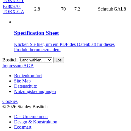
TORX-GY
F280S70-
2.8
70
7.2
Schraub
GAL8
TORX-GA
Specification Sheet
Klicken Sie hier, um ein PDF des Datenblatt für dieses
Produkt herunterzuladen.
Bostitch
Los
Impressum
AGB
Bedienkomfort
Site Map
Datenschutz
Nutzungsbedingungen
Cookies
© 2026 Stanley Bostitch
Das Unternehmen
Design & Konstruktion
Ecosmart