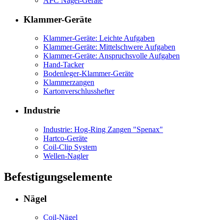
APC Nagel-Geräte
Klammer-Geräte
Klammer-Geräte: Leichte Aufgaben
Klammer-Geräte: Mittelschwere Aufgaben
Klammer-Geräte: Anspruchsvolle Aufgaben
Hand-Tacker
Bodenleger-Klammer-Geräte
Klammerzangen
Kartonverschlusshefter
Industrie
Industrie: Hog-Ring Zangen "Spenax"
Hartco-Geräte
Coil-Clip System
Wellen-Nagler
Befestigungselemente
Nägel
Coil-Nägel