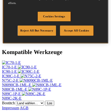
Durchmesser
2.5 mm
efforts.
Kopf
7.2 mm
Länge
60 mm
Cookies Settings
Profil
Spiral
Beschichtung
Blank
Menge/Karton
9000
Reject All But Necessary
Accept All Cookies
DoP
DOP-EU_25_RLB
Kompatible Werkzeuge
IC70-1-E
IC90-1-E
IC90C-1-E
N75C-2-E
N8090CB-1ML-E
N80CB-1ML-E
N89C-1P-E
N89C-2K-E
Bostitch
Los
Impressum
AGB