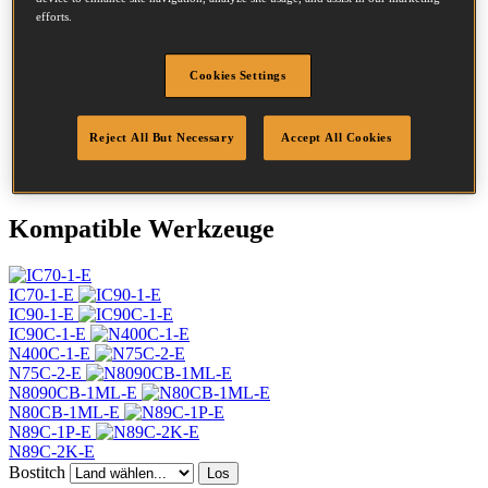
Durchmesser
2.8 mm
efforts.
Kopf
7.2 mm
Länge
65 mm
Cookies Settings
Profil
Ring
Beschichtung
Blank
Menge/Karton
6400
Reject All But Necessary
Accept All Cookies
DoP
DOP-EU_28_RRB
Kompatible Werkzeuge
IC70-1-E
IC90-1-E
IC90C-1-E
N400C-1-E
N75C-2-E
N8090CB-1ML-E
N80CB-1ML-E
N89C-1P-E
N89C-2K-E
Bostitch
Los