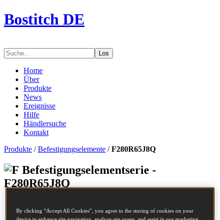
Bostitch DE
Los
Home
Über
Produkte
News
Ereignisse
Hilfe
Händlersuche
Kontakt
Produkte
/
Befestigungselemente
/
F280R65J8Q
Befestigungselementserie -
F280R65J8Q
Artikelnummer
F280R65J8Q
By clicking “Accept All Cookies”, you agree to the storing of cookies on your
Beschreibung
COILNAGEL
device to enhance site navigation, analyze site usage, and assist in our marketing