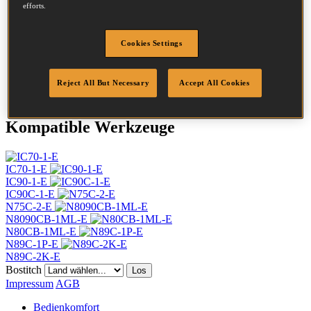
Kopf
7.2 mm
efforts.
Länge
64 mm
Profil
Ring
Cookies Settings
Beschichtung
Blank
Menge/Karton
9000
DoP
DOP-EU_25_RRB
Reject All But Necessary
Accept All Cookies
Kompatible Werkzeuge
IC70-1-E
IC90-1-E
IC90C-1-E
N75C-2-E
N8090CB-1ML-E
N80CB-1ML-E
N89C-1P-E
N89C-2K-E
Bostitch
Los
Impressum
AGB
Bedienkomfort