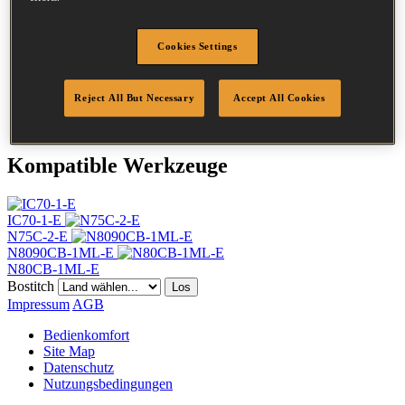
Kopf
7.2 mm
Länge
40 mm
Profil
Ring
Cookies Settings
Beschichtung
Blank
Menge/Karton
13860
Reject All But Necessary
Accept All Cookies
DoP
DOP-EU_25_RRB
Kompatible Werkzeuge
IC70-1-E
N75C-2-E
N8090CB-1ML-E
N80CB-1ML-E
Bostitch
Los
Impressum
AGB
Bedienkomfort
Site Map
Datenschutz
Nutzungsbedingungen