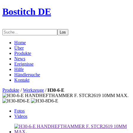
Bostitch DE
Los
Home
Über
Produkte
News
Ereignisse
Hilfe
Händlersuche
Kontakt
Produkte
/
Werkzeuge
/
H30-6-E
Fotos
Videos