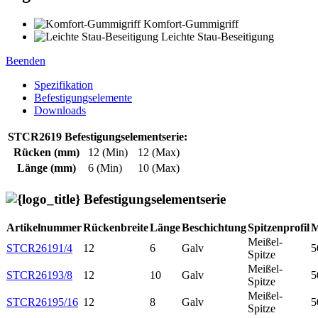
Komfort-Gummigriff
Leichte Stau-Beseitigung
Beenden
Spezifikation
Befestigungselemente
Downloads
STCR2619 Befestigungselementserie:
Rücken (mm)
12 (Min)
12 (Max)
Länge (mm)
6 (Min)
10 (Max)
Befestigungselementserie
Artikelnummer
Rückenbreite
Länge
Beschichtung
Spitzenprofil
M
Meißel-
STCR26191/4
12
6
Galv
5
Spitze
Meißel-
STCR26193/8
12
10
Galv
5
Spitze
Meißel-
STCR26195/16
12
8
Galv
5
Spitze