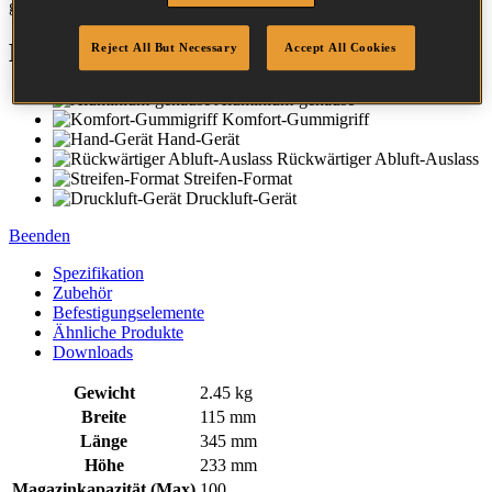
gewährleisten stets einen gleichbleibenden Deckelverschluss.
Eigenschaften
Reject All But Necessary
Accept All Cookies
Aluminium-gehäuse
Komfort-Gummigriff
Hand-Gerät
Rückwärtiger Abluft-Auslass
Streifen-Format
Druckluft-Gerät
Beenden
Spezifikation
Zubehör
Befestigungselemente
Ähnliche Produkte
Downloads
Gewicht
2.45 kg
Breite
115 mm
Länge
345 mm
Höhe
233 mm
Magazinkapazität (Max)
100