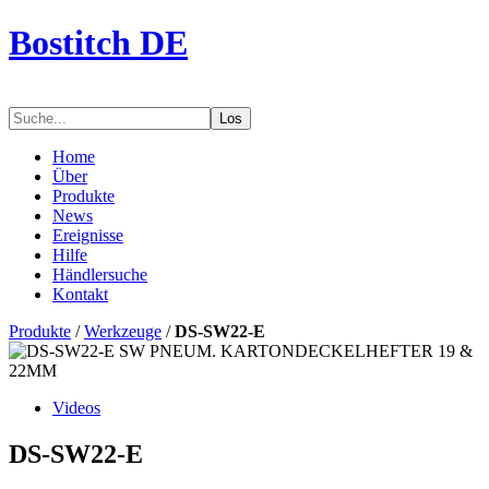
Bostitch DE
Los
Home
Über
Produkte
News
Ereignisse
Hilfe
Händlersuche
Kontakt
Produkte
/
Werkzeuge
/
DS-SW22-E
Videos
DS-SW22-E