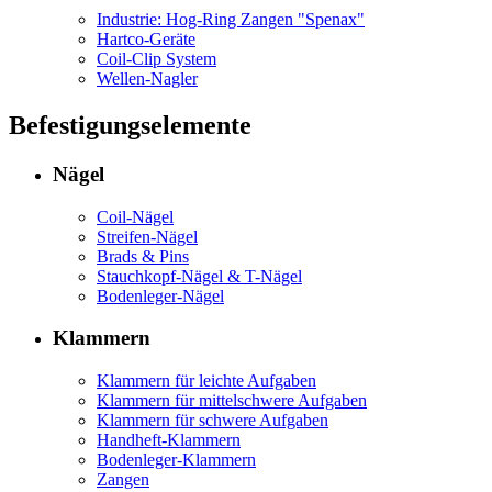
Industrie: Hog-Ring Zangen "Spenax"
Hartco-Geräte
Coil-Clip System
Wellen-Nagler
Befestigungselemente
Nägel
Coil-Nägel
Streifen-Nägel
Brads & Pins
Stauchkopf-Nägel & T-Nägel
Bodenleger-Nägel
Klammern
Klammern für leichte Aufgaben
Klammern für mittelschwere Aufgaben
Klammern für schwere Aufgaben
Handheft-Klammern
Bodenleger-Klammern
Zangen