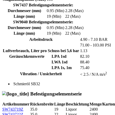
SW7437 Befestigungselementserie:
Durchmesser (mm)
0.95 (Min)
2.28 (Max)
Länge (mm)
19 (Min)
22 (Max)
SW9040 Befestigungselementserie:
Durchmesser (mm)
0.95 (Min)
2.28 (Max)
Länge (mm)
19 (Min)
22 (Max)
Arbeitsdruck
4.90 - 7.10 BAR
71.00 - 103.00 PSI
Luftverbrauch, Liter pro Schuss bei 5,6 bar
1.13
Geräuschkennwerte
LPA 1sd
82.10
LWA 1sd
88.40
LPA 1s, 1m
75.40
2
Vibration / Unsicherheit
< 2.5 / N/A m/s
Schmieröl
SB32
Befestigungselementserie
Artikelnummer
Rückenbreite
Länge
Beschichtung
Menge/Karton
SW743719Z
35.0
19
Liquor
2400
SW743722Z
35.0
22
Liquor
2400